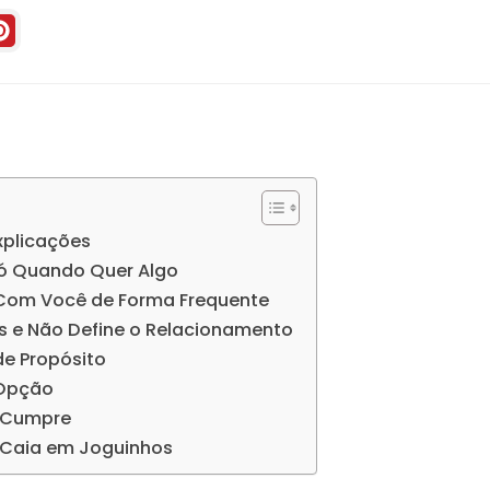
xplicações
Só Quando Quer Algo
 Com Você de Forma Frequente
s e Não Define o Relacionamento
de Propósito
 Opção
o Cumpre
o Caia em Joguinhos