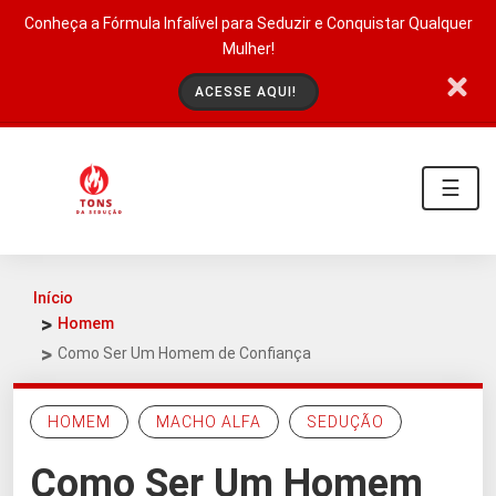
Conheça a Fórmula Infalível para Seduzir e Conquistar Qualquer
Mulher!
ACESSE AQUI!
☰
Início
Homem
Como Ser Um Homem de Confiança
HOMEM
MACHO ALFA
SEDUÇÃO
Como Ser Um Homem