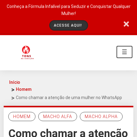
Conheça a Fórmula Infalível para Seduzir e Conquistar Qualquer
Mulher!
ACESSE AQUI!
☰
Início
Homem
Como chamar a atenção de uma mulher no WhatsApp
HOMEM
MACHO ALFA
MACHO ALPHA
Como chamar a atenção