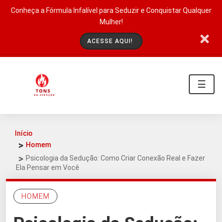
Conheça a Fórmula Infalível para Seduzir e Conquistar Qualquer
Mulher!
ACESSE AQUI!
☰
Início
Homem
Psicologia da Sedução: Como Criar Conexão Real e Fazer
Ela Pensar em Você
HOMEM