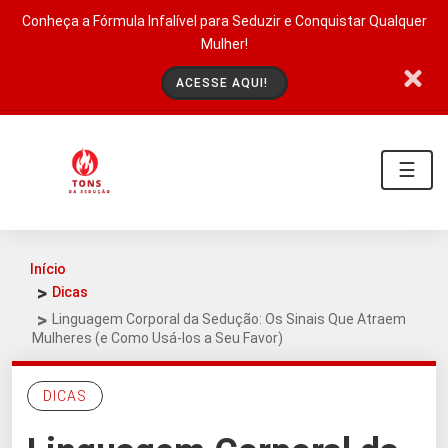
Conheça a Fórmula Infalível para Seduzir e Conquistar Qualquer
Mulher!
ACESSE AQUI!
☰
Início
Dicas
Linguagem Corporal da Sedução: Os Sinais Que Atraem
Mulheres (e Como Usá-los a Seu Favor)
DICAS