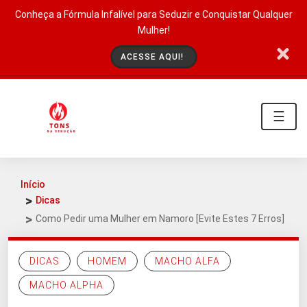
Conheça a Fórmula Infalível para Seduzir e Conquistar Qualquer
Mulher!
ACESSE AQUI!
☰
Início
Dicas
Como Pedir uma Mulher em Namoro [Evite Estes 7 Erros]
DICAS
HOMEM
MACHO ALFA
MACHO ALPHA