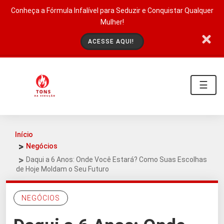
Conheça a Fórmula Infalível para Seduzir e Conquistar Qualquer
Mulher!
ACESSE AQUI!
☰
Início
Negócios
Daqui a 6 Anos: Onde Você Estará? Como Suas Escolhas
de Hoje Moldam o Seu Futuro
NEGÓCIOS