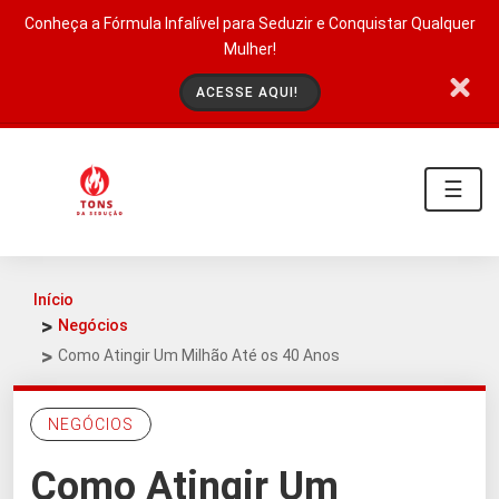
Conheça a Fórmula Infalível para Seduzir e Conquistar Qualquer
Mulher!
ACESSE AQUI!
☰
Início
Negócios
Como Atingir Um Milhão Até os 40 Anos
NEGÓCIOS
Como Atingir Um