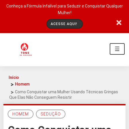
Conheça a Fórmula Infalível para Seduzir e Conquistar Qualquer
Mulher!
ACESSE AQUI!
☰
Início
Homem
Como Conquistar uma Mulher Usando Técnicas Gringas
Que Elas Não Conseguem Resistir
HOMEM
SEDUÇÃO