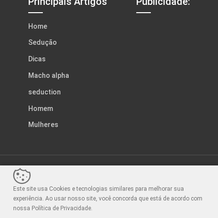
Principais Artigos
Publicidade:
Home
Sedução
Dicas
Macho alpha
seduction
Homem
Mulheres
© Tons da Sedução. Feito com
Wolf WP.
Este site usa Cookies e tecnologias similares para melhorar sua
Sair da versão mobile
experiência. Ao usar nosso site, você concorda que está de acordo com
nossa Política de Privacidade.