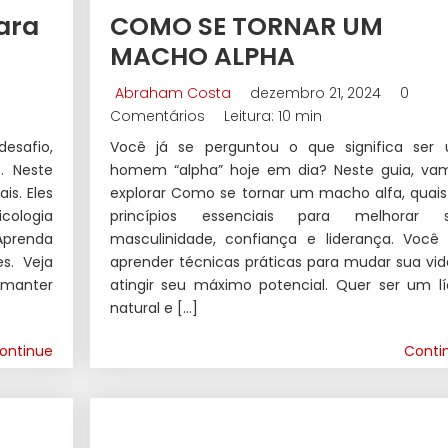
ara
COMO SE TORNAR UM
MACHO ALPHA
Abraham Costa
dezembro 21, 2024
0
Comentários
Leitura: 10 min
esafio,
Você já se perguntou o que significa ser
. Neste
homem “alpha” hoje em dia? Neste guia, va
is. Eles
explorar Como se tornar um macho alfa, quais
cologia
princípios essenciais para melhorar 
 Aprenda
masculinidade, confiança e liderança. Você 
s. Veja
aprender técnicas práticas para mudar sua vid
 manter
atingir seu máximo potencial. Quer ser um lí
natural e […]
ontinue
Conti