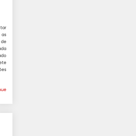
tar
 as
 de
ada
ado
ete
ões
nue