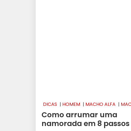
DICAS
|
HOMEM
|
MACHO ALFA
|
MA
ALPHA
|
SEDUÇÃO
Como arrumar uma
namorada em 8 passos