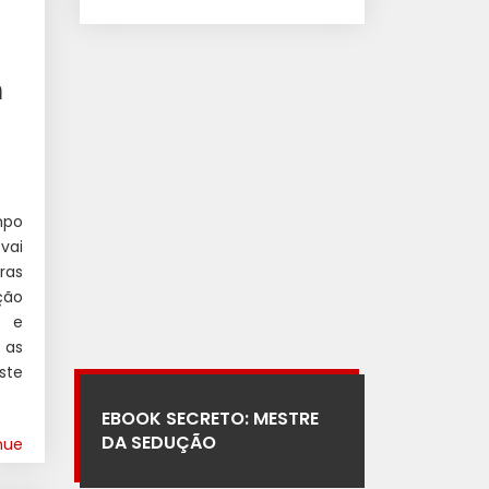
m
mpo
vai
ras
ção
a e
 as
ste
EBOOK SECRETO: MESTRE
DA SEDUÇÃO
nue