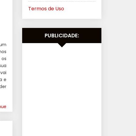
Termos de Uso
PUBLICIDADE:
 um
mos
 os
sua
vai
a e
der
nue