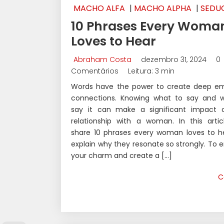
MACHO ALFA
|
MACHO ALPHA
|
SEDU
10 Phrases Every Woma
Loves to Hear
Abraham Costa
dezembro 31, 2024
0
Comentários
Leitura: 3 min
Words have the power to create deep em
connections. Knowing what to say and 
say it can make a significant impact 
relationship with a woman. In this articl
share 10 phrases every woman loves to h
explain why they resonate so strongly. To
your charm and create a […]
C