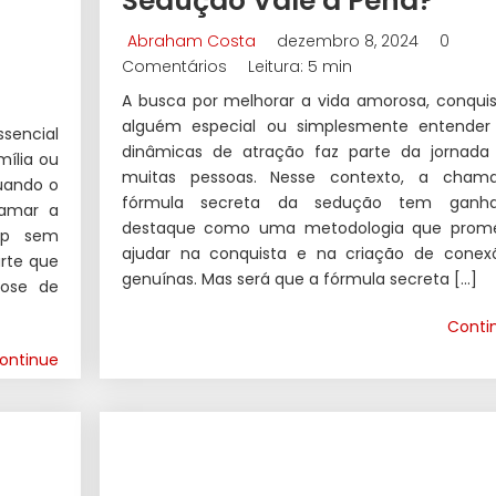
Sedução Vale a Pena?
Abraham Costa
dezembro 8, 2024
0
Comentários
Leitura: 5 min
A busca por melhorar a vida amorosa, conquis
alguém especial ou simplesmente entender
sencial
dinâmicas de atração faz parte da jornada
mília ou
muitas pessoas. Nesse contexto, a cham
quando o
fórmula secreta da sedução tem ganh
hamar a
destaque como uma metodologia que prom
pp sem
ajudar na conquista e na criação de conex
arte que
genuínas. Mas será que a fórmula secreta […]
dose de
Conti
ontinue