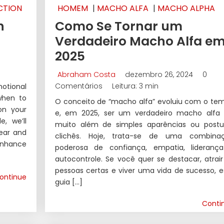
CTION
HOMEM
|
MACHO ALFA
|
MACHO ALPHA
n
Como Se Tornar um
Verdadeiro Macho Alfa e
2025
Abraham Costa
dezembro 26, 2024
0
Comentários
Leitura: 3 min
otional
when to
O conceito de “macho alfa” evoluiu com o te
on your
e, em 2025, ser um verdadeiro macho alfa 
e, we’ll
muito além de simples aparências ou postu
ear and
clichês. Hoje, trata-se de uma combina
 enhance
poderosa de confiança, empatia, lideranç
autocontrole. Se você quer se destacar, atrair
pessoas certas e viver uma vida de sucesso, e
ontinue
guia […]
Conti