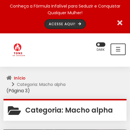
Conheça a Fórmula Infalível para Seduzir e Conquistar
Qualquer Mulher!
ACESSE AQUI!
☰
DARK
Início
Categoria: Macho alpha
(Página 3)
Categoria:
Macho alpha