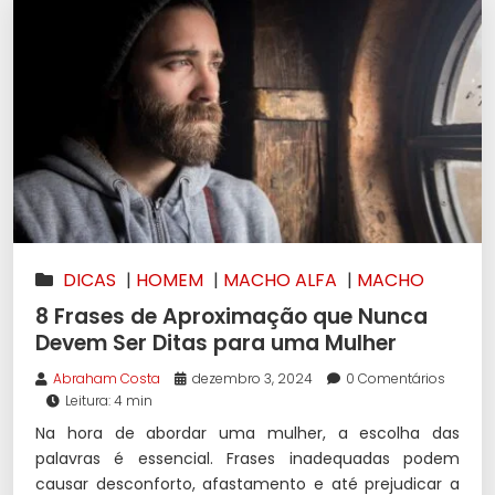
DICAS
|
HOMEM
|
MACHO ALFA
|
MACHO
ALPHA
|
SEDUÇÃO
8 Frases de Aproximação que Nunca
Devem Ser Ditas para uma Mulher
Abraham Costa
dezembro 3, 2024
0 Comentários
Leitura: 4 min
Na hora de abordar uma mulher, a escolha das
palavras é essencial. Frases inadequadas podem
causar desconforto, afastamento e até prejudicar a