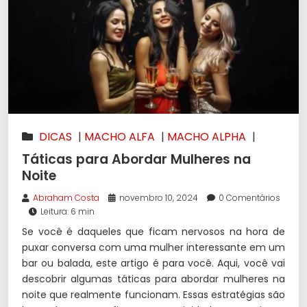
DICAS
|
MACHO ALFA
|
MACHO ALPHA
|
SEDUÇÃO
Táticas para Abordar Mulheres na
Noite
Abraham Costa
novembro 10, 2024
0 Comentários
Leitura: 6 min
Se você é daqueles que ficam nervosos na hora de
puxar conversa com uma mulher interessante em um
bar ou balada, este artigo é para você. Aqui, você vai
descobrir algumas táticas para abordar mulheres na
noite que realmente funcionam. Essas estratégias são