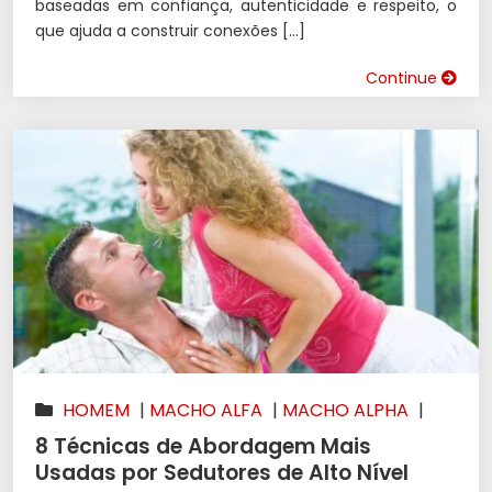
baseadas em confiança, autenticidade e respeito, o
que ajuda a construir conexões […]
Continue
HOMEM
|
MACHO ALFA
|
MACHO ALPHA
|
MULHERES
|
SEDUÇÃO
8 Técnicas de Abordagem Mais
Usadas por Sedutores de Alto Nível