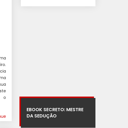
uma
ro.
cia
rma
sua
ste
r o
EBOOK SECRETO: MESTRE
DA SEDUÇÃO
nue