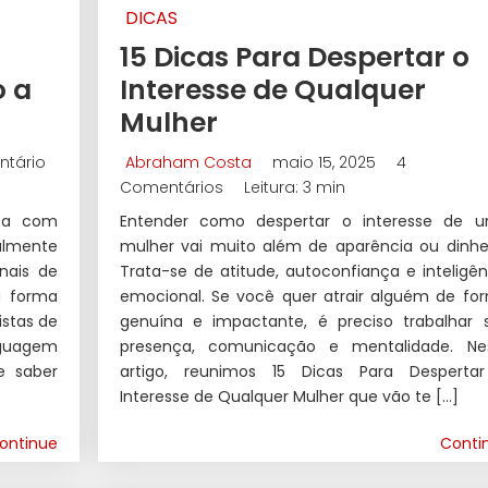
DICAS
15 Dicas Para Despertar o
o a
Interesse de Qualquer
Mulher
ntário
Abraham Costa
maio 15, 2025
4
Comentários
Leitura: 3 min
soa com
Entender como despertar o interesse de 
lmente
mulher vai muito além de aparência ou dinhei
nais de
Trata-se de atitude, autoconfiança e inteligên
a forma
emocional. Se você quer atrair alguém de fo
stas de
genuína e impactante, é preciso trabalhar 
nguagem
presença, comunicação e mentalidade. Ne
e saber
artigo, reunimos 15 Dicas Para Desperta
Interesse de Qualquer Mulher que vão te […]
ontinue
Conti