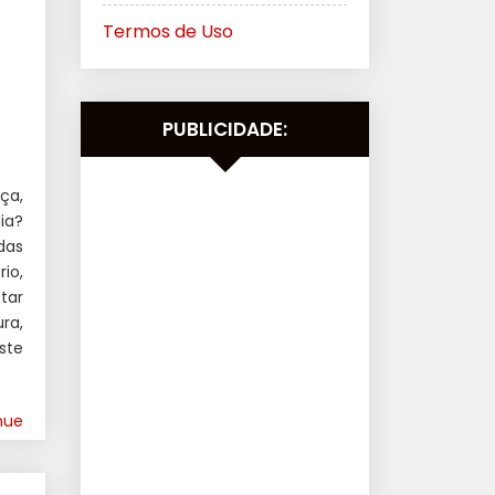
Termos de Uso
PUBLICIDADE:
ça,
ia?
das
io,
tar
ra,
ste
nue