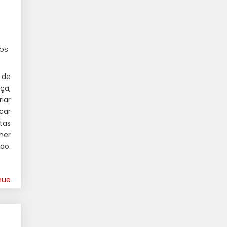
os
 de
ça,
iar
car
tas
her
ão.
nue