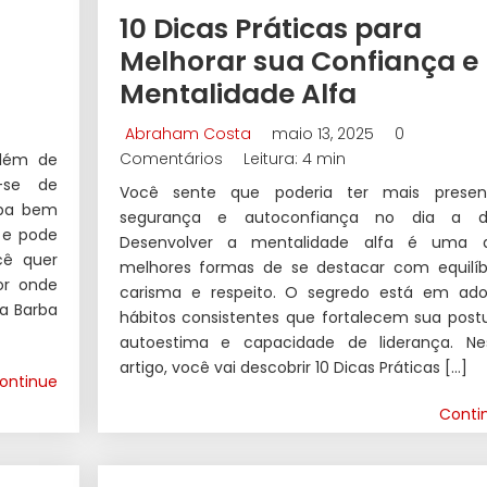
10 Dicas Práticas para
Melhorar sua Confiança e
Mentalidade Alfa
Abraham Costa
maio 13, 2025
0
Comentários
Leitura: 4 min
além de
a-se de
Você sente que poderia ter mais presen
rba bem
segurança e autoconfiança no dia a d
 e pode
Desenvolver a mentalidade alfa é uma 
cê quer
melhores formas de se destacar com equilíbr
or onde
carisma e respeito. O segredo está em ado
ma Barba
hábitos consistentes que fortalecem sua postu
autoestima e capacidade de liderança. Ne
artigo, você vai descobrir 10 Dicas Práticas […]
ontinue
Conti