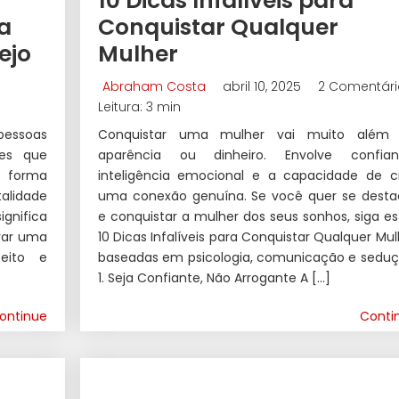
o
10 Dicas Infalíveis para
a
Conquistar Qualquer
ejo
Mulher
Abraham Costa
abril 10, 2025
2 Comentári
Leitura: 3 min
 pessoas
Conquistar uma mulher vai muito além
les que
aparência ou dinheiro. Envolve confian
 forma
inteligência emocional e a capacidade de cr
alidade
uma conexão genuína. Se você quer se desta
ignifica
e conquistar a mulher dos seus sonhos, siga es
ivar uma
10 Dicas Infalíveis para Conquistar Qualquer Mul
peito e
baseadas em psicologia, comunicação e seduç
1. Seja Confiante, Não Arrogante A […]
ontinue
Conti