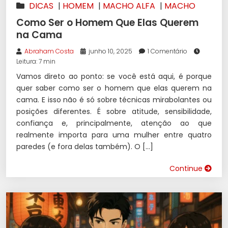
DICAS
|
HOMEM
|
MACHO ALFA
|
MACHO
ALPHA
Como Ser o Homem Que Elas Querem
na Cama
Abraham Costa
junho 10, 2025
1 Comentário
Leitura: 7 min
Vamos direto ao ponto: se você está aqui, é porque
quer saber como ser o homem que elas querem na
cama. E isso não é só sobre técnicas mirabolantes ou
posições diferentes. É sobre atitude, sensibilidade,
confiança e, principalmente, atenção ao que
realmente importa para uma mulher entre quatro
paredes (e fora delas também). O […]
Continue