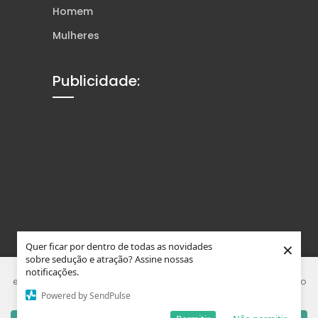
Homem
Mulheres
Publicidade:
×
Quer ficar por dentro de todas as novidades
sobre sedução e atração? Assine nossas
Este site usa Cookies e tecnologias similares para melhorar sua
notificações.
experiência. Ao usar nosso site, você concorda que está de acordo
Powered by SendPulse
com nossa Política de Privacidade.
© Tons da Sedução. Feito com
Wolf WP.