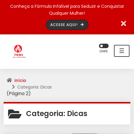
Conheça a Fórmula Infalível para Seduzir e Conquistar
Qualquer Mulher!
ACESSE AQUI!
☰
DARK
Início
Categoria: Dicas
(Página 2)
Categoria:
Dicas