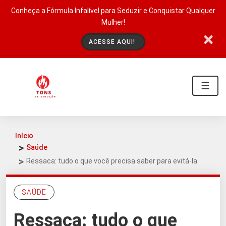
Conheça a Fórmula Infalível para Seduzir e Conquistar Qualquer
Mulher!
ACESSE AQUI!
☰
Início
Saúde
Ressaca: tudo o que você precisa saber para evitá-la
SAÚDE
Ressaca: tudo o que