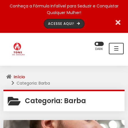
Conheça a Fórmula Infalível para Seduzir e Conquistar
Qualquer Mulher!
ACESSE AQUI!
☰
DARK
Início
Categoria: Barba
Categoria:
Barba