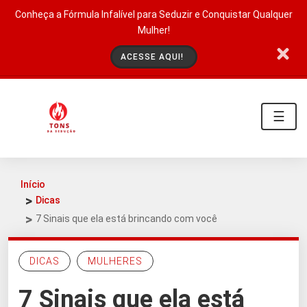
Conheça a Fórmula Infalível para Seduzir e Conquistar Qualquer
Mulher!
ACESSE AQUI!
☰
Início
Dicas
7 Sinais que ela está brincando com você
DICAS
MULHERES
7 Sinais que ela está