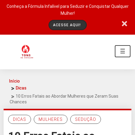
Conheça a Fórmula Infalível para Seduzir e Conquistar Qualquer
Mulher!
ACESSE AQUI!
☰
Início
Dicas
10 Erros Fatais ao Abordar Mulheres que Zeram Suas
Chances
DICAS
MULHERES
SEDUÇÃO