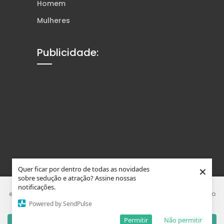
Homem
Mulheres
Publicidade:
×
Quer ficar por dentro de todas as novidades
sobre sedução e atração? Assine nossas
Este site usa Cookies e tecnologias similares para melhorar sua
notificações.
experiência. Ao usar nosso site, você concorda que está de acordo
Powered by SendPulse
com nossa Política de Privacidade.
© Tons da Sedução. Feito com
Wolf WP.
Permitir
Não permitir
Entendi