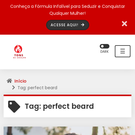
Conheça a Fórmula Infalível para Seduzir e Conquistar
Qualquer Mulher!
ACESSE AQUI!
☰
DARK
Início
Tag: perfect beard
Tag:
perfect beard