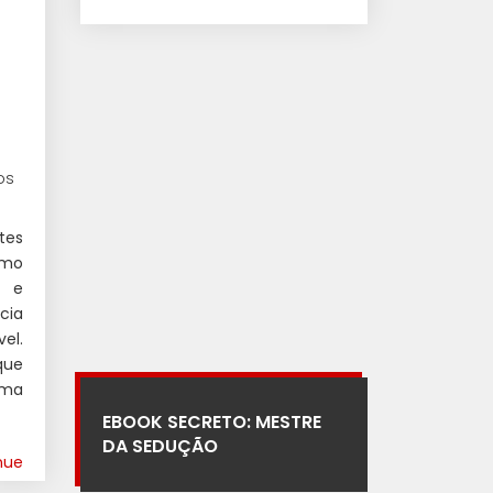
os
tes
omo
l e
cia
el.
que
uma
EBOOK SECRETO: MESTRE
DA SEDUÇÃO
nue