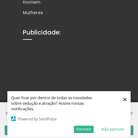
Homem
Mulheres
Publicidade:
×
Quer ficar por dentro de todas as novidades
sobre sedução e atração? Assine nossas
Este site usa Cookies e tecnologias similares para melhorar sua
notificações.
experiência. Ao usar nosso site, você concorda que está de acordo
Powered by SendPulse
com nossa Política de Privacidade.
Permitir
Não permitir
Entendi
© Tons da Sedução. Feito com
Wolf WP.