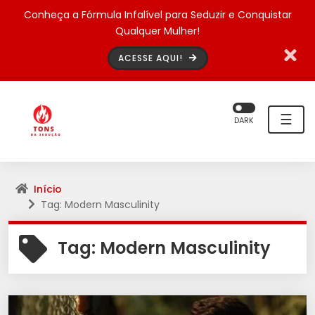
Conheça a Fórmula Infalível para Seduzir e Conquistar
Qualquer Mulher!
ACESSE AQUI!
☰
DARK
Início
Tag: Modern Masculinity
Tag:
Modern Masculinity