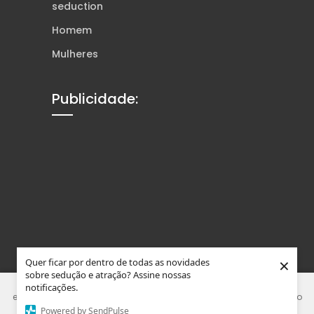
seduction
Homem
Mulheres
Publicidade:
×
Quer ficar por dentro de todas as novidades
sobre sedução e atração? Assine nossas
Este site usa Cookies e tecnologias similares para melhorar sua
notificações.
experiência. Ao usar nosso site, você concorda que está de acordo
Powered by SendPulse
com nossa Política de Privacidade.