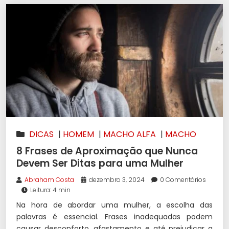
DICAS
|
HOMEM
|
MACHO ALFA
|
MACHO
ALPHA
|
SEDUÇÃO
8 Frases de Aproximação que Nunca
Devem Ser Ditas para uma Mulher
Abraham Costa
dezembro 3, 2024
0 Comentários
Leitura: 4 min
Na hora de abordar uma mulher, a escolha das
palavras é essencial. Frases inadequadas podem
causar desconforto, afastamento e até prejudicar a