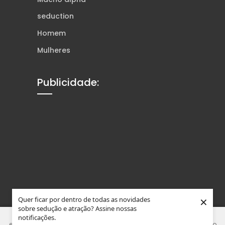
seduction
Homem
Mulheres
Publicidade:
×
Quer ficar por dentro de todas as novidades
sobre sedução e atração? Assine nossas
Este site usa Cookies e tecnologias similares para melhorar sua
notificações.
experiência. Ao usar nosso site, você concorda que está de acordo