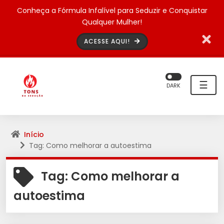
Conheça a Fórmula Infalível para Seduzir e Conquistar
Qualquer Mulher!
ACESSE AQUI!
☰
DARK
Início
Tag: Como melhorar a autoestima
Tag:
Como melhorar a
autoestima