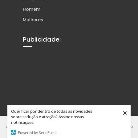
Homem
Mulheres
Publicidade:
×
Quer ficar por dentro de todas as novidades
sobre sedução e atração? Assine nossas
Este site usa Cookies e tecnologias similares para melhorar sua
notificações.
experiência. Ao usar nosso site, você concorda que está de acordo
Powered by SendPulse
com nossa Política de Privacidade.