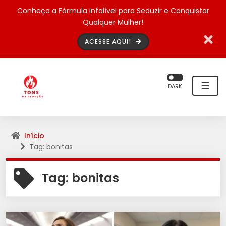
Conheça a Fórmula Infalível para Seduzir e Conquistar
Qualquer Mulher!
ACESSE AQUI!
☰
DARK
Início
Tag: bonitas
Tag:
bonitas