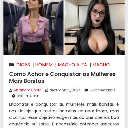
DICAS
|
HOMEM
|
MACHO ALFA
|
MACHO
ALPHA
|
MULHERES
Como Achar e Conquistar as Mulheres
Mais Bonitas
Abraham Costa
dezembro 3, 2024
0 Comentários
Leitura: 4 min
Encontrar e conquistar as mulheres mais bonitas é
um desejo que muitos homens compartilham, mas
alcançar esse objetivo exige mais do que apenas boa
aparência ou sorte. É necessário entender aspectos