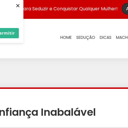
×
Infalível para Seduzir e Conquistar Qualquer Mulher!
ermitir
HOME
SEDUÇÃO
DICAS
MACH
nfiança Inabalável