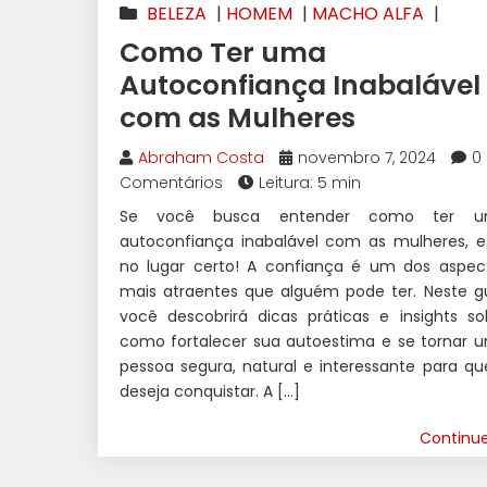
BELEZA
|
HOMEM
|
MACHO ALFA
|
MACHO ALPHA
Como Ter uma
Autoconfiança Inabalável
com as Mulheres
Abraham Costa
novembro 7, 2024
0
Comentários
Leitura: 5 min
Se você busca entender como ter 
autoconfiança inabalável com as mulheres, e
no lugar certo! A confiança é um dos aspec
mais atraentes que alguém pode ter. Neste gu
você descobrirá dicas práticas e insights so
como fortalecer sua autoestima e se tornar 
pessoa segura, natural e interessante para q
deseja conquistar. A […]
Continu