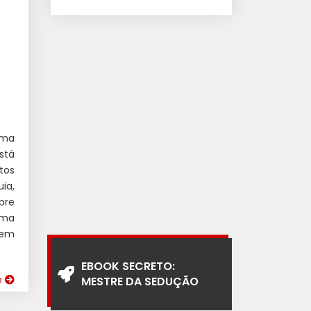
uma
stá
tos
ia,
bre
uma
uem
EBOOK SECRETO:
e
MESTRE DA SEDUÇÃO