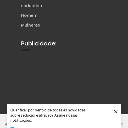
seduction
Homem
Mulheres
Publicidade:
×
Quer ficar por dentro de todas as novidades
sobre sedução e atração? Assine nossas
Este site usa Cookies e tecnologias similares para melhorar sua
notificações.
experiência. Ao usar nosso site, você concorda que está de acordo