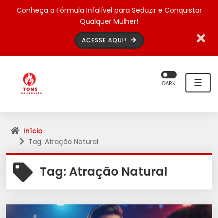
Conheça a Fórmula Infalível para Seduzir e Conquistar
Qualquer Mulher!
ACESSE AQUI!
☰
DARK
Início
Tag: Atração Natural
Tag:
Atração Natural