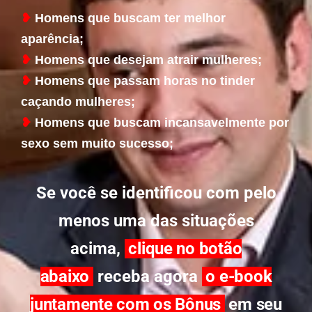
❥
Homens que buscam ter melhor
aparência;
❥
Homens que desejam atrair mulheres;
❥
Homens que passam horas no tinder
caçando mulheres;
❥
Homens que buscam incansavelmente por
sexo sem muito sucesso;
Se você se identificou com pelo
menos uma das situações
acima,
clique no botão
abaixo
receba agora
o e-book
juntamente com os Bônus
em seu