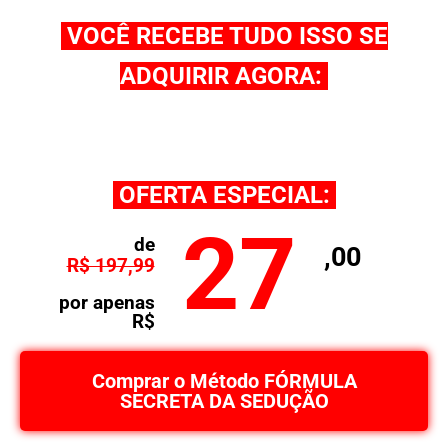
VOCÊ RECEBE TUDO ISSO SE
ADQUIRIR AGORA:
OFERTA ESPECIAL:
27
de
,00
R$ 197,99
por apenas
R$
Comprar o Método FÓRMULA
SECRETA DA SEDUÇÃO