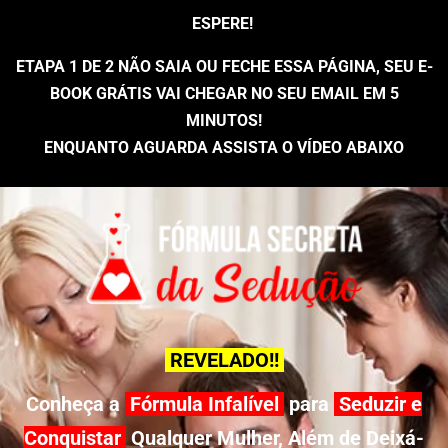
ESPERE!
ETAPA 1 DE 2 NÃO SAIA OU FECHE ESSA PÁGINA, SEU E-
BOOK GRÁTIS VAI CHEGAR NO SEU EMAIL EM 5
MINUTOS!
ENQUANTO AGUARDA ASSISTA O VÍDEO ABAIXO
REVELADO!!
Conheça a
Fórmula Infalível
para
Seduzir e
Conquistar
Qualquer Mulher, Além de Deixá-