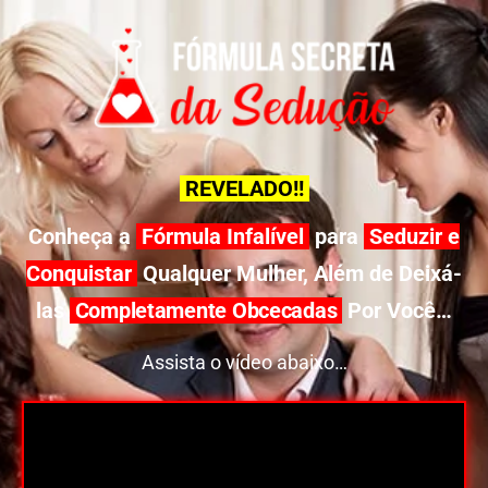
REVELADO!!
Conheça a
Fórmula Infalível
para
Seduzir e
Conquistar
Qualquer Mulher, Além de Deixá-
las
Completamente Obcecadas
Por Você…
Assista o vídeo abaixo…