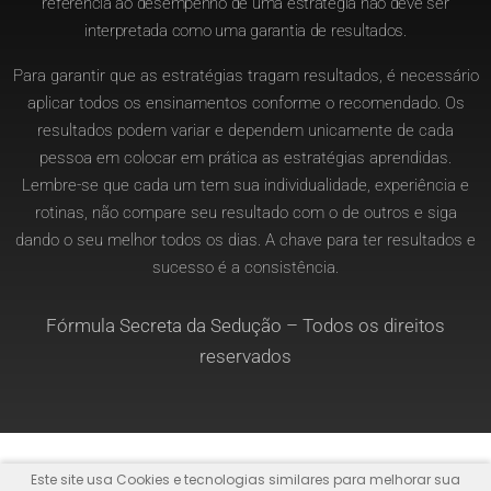
referência ao desempenho de uma estratégia não deve ser
interpretada como uma garantia de resultados.
Para garantir que as estratégias tragam resultados, é necessário
aplicar todos os ensinamentos conforme o recomendado. Os
resultados podem variar e dependem unicamente de cada
pessoa em colocar em prática as estratégias aprendidas.
Lembre-se que cada um tem sua individualidade, experiência e
rotinas, não compare seu resultado com o de outros e siga
dando o seu melhor todos os dias. A chave para ter resultados e
sucesso é a consistência.
Fórmula Secreta da Sedução – Todos os direitos
reservados
Este site usa Cookies e tecnologias similares para melhorar sua