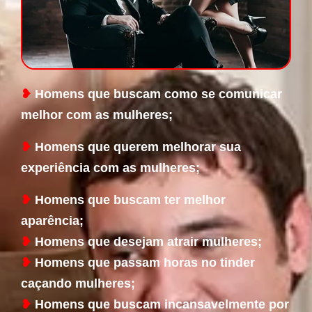
❥
Homens que buscam como se comunicar
melhor com as mulheres;
❥
Homens que querem melhorar sua
experiência com as mulheres;
❥
Homens que buscam ter melhor
aparência;
❥
Homens que desejam atrair mulheres;
❥
Homens que passam horas no tinder
caçando mulheres;
❥
Homens que buscam incansavelmente por