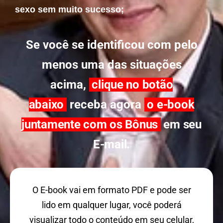
sexo sem muito sucesso;
Se você se identificou com pelo
menos uma das situações
acima,
clique no botão
abaixo
receba agora
o e-book
juntamente com os Bônus
em seu
E-mail.
O E-book vai em formato PDF e pode ser
lido em qualquer lugar, você poderá
visualizar todo o conteúdo em seu celular,